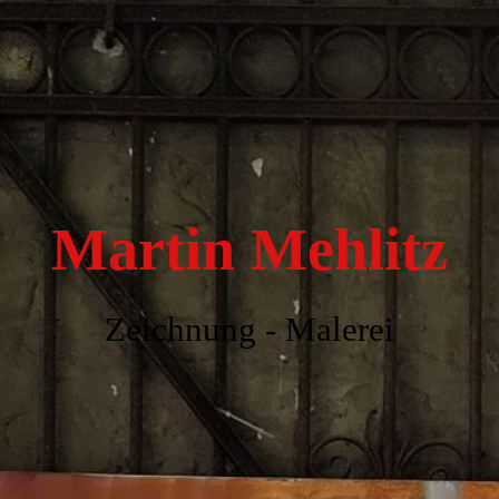
Home
Zeichnung
Martin Mehlitz
Buch
Malerei
Zeichnung - Malerei
Film